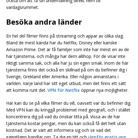
också om att få sin underhållning direkt hem till
vardagsrummet.
Besöka andra länder
En hel del filmer finns på streaming och appar av olika slag.
Bland de mest kända har du Netflix, Disney eller kanske
Amazon Prime. Det är få familjer som inte har minst en av de
här tjänsterna, och många har dem allihop. För de visar inte
riktigt samma sak, och alla har ju sin egen smak. Inom de här
tjänsterna finns det också en skillnad på om du befinner dig i
Sverige, Grekland eller Amerika. Eller någon annanstans i
världen. Varje land har sitt eget utbud, men det finns ett sätt
att komma runt det.
VPN för Netflix
öppnar nya möjligheter.
Här kan du se på vilka filmer du vill, oavsett var du befinner dig.
Med VPN kan du kringgå problemet med geografi, och i stället
koncentrera dig på vad du önskar titta på. Vissa av de här
tjänsterna kostar pengar, men du kan också få det helt utan
kostnad. Det är värt att informera sig och se vad det
egentligen handlar om. Ta dig en titt och
jämför gratis vpn
.