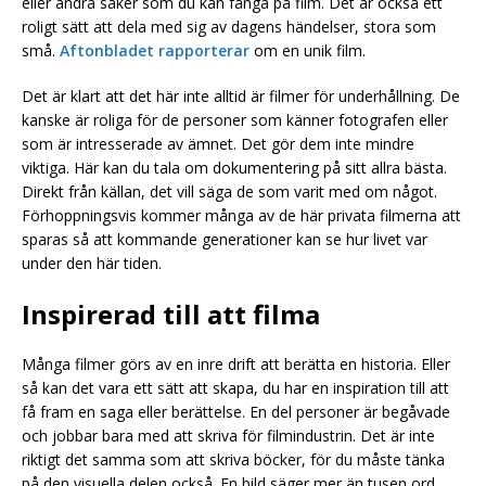
eller andra saker som du kan fånga på film. Det är också ett
roligt sätt att dela med sig av dagens händelser, stora som
små.
Aftonbladet rapporterar
om en unik film.
Det är klart att det här inte alltid är filmer för underhållning. De
kanske är roliga för de personer som känner fotografen eller
som är intresserade av ämnet. Det gör dem inte mindre
viktiga. Här kan du tala om dokumentering på sitt allra bästa.
Direkt från källan, det vill säga de som varit med om något.
Förhoppningsvis kommer många av de här privata filmerna att
sparas så att kommande generationer kan se hur livet var
under den här tiden.
Inspirerad till att filma
Många filmer görs av en inre drift att berätta en historia. Eller
så kan det vara ett sätt att skapa, du har en inspiration till att
få fram en saga eller berättelse. En del personer är begåvade
och jobbar bara med att skriva för filmindustrin. Det är inte
riktigt det samma som att skriva böcker, för du måste tänka
på den visuella delen också. En bild säger mer än tusen ord,